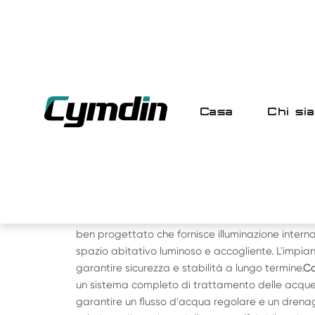
Casa
Chi si
CASA
>
PRODOTTO
> CABINA DELLE MEL
C06 CABINA ECO APPL
Il
Cabina Eco Apple
è dotato di un sistema integrat
ben progettato che fornisce illuminazione intern
spazio abitativo luminoso e accogliente. L'impian
garantire sicurezza e stabilità a lungo termine.
Ca
un sistema completo di trattamento delle acque 
garantire un flusso d'acqua regolare e un drenag