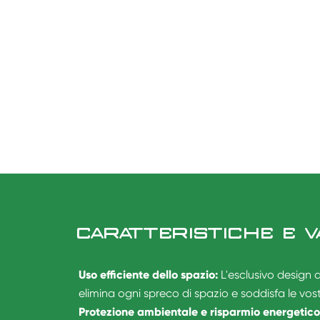
CARATTERISTICHE E V
Uso efficiente dello spazio:
L'esclusivo design 
elimina ogni spreco di spazio e soddisfa le vostr
Protezione ambientale e risparmio energetico