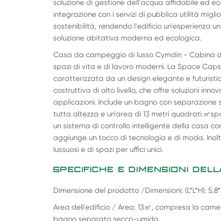
soluzione di gestione dell'acqua affidabile ed e
integrazione con i servizi di pubblica utilità miglio
sostenibilità, rendendo l'edificio un'esperienza un
soluzione abitativa moderna ed ecologica.
Casa da campeggio di lusso Cymdin - Cabina di 
spazi di vita e di lavoro moderni. La Space Cap
caratterizzata da un design elegante e futuristi
costruttiva di alto livello, che offre soluzioni inno
applicazioni. Include un bagno con separazione 
tutta altezza e un'area di 13 metri quadrati.
㎡
sp
un sistema di controllo intelligente della casa 
aggiunge un tocco di tecnologia e di moda. Inoltr
lussuosi e di spazi per uffici unici.
SPECIFICHE E DIMENSIONI DELL
Dimensione del prodotto /Dimensioni: (L*L*H): 5,8
Area dell'edificio / Area: 13
㎡
, compresa la camera
bagno separato secco-umido