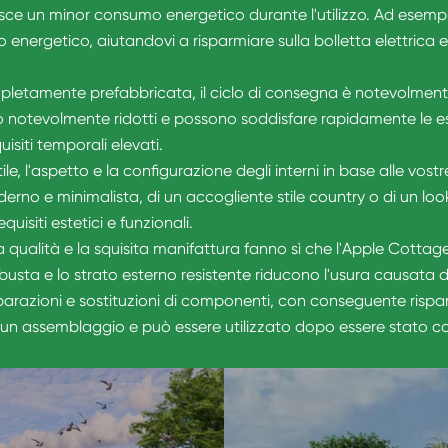
tisce un minor consumo energetico durante l'utilizzo. Ad esem
energetico, aiutandovi a risparmiare sulla bolletta elettrica e 
letamente prefabbricata, il ciclo di consegna è notevolmente 
ono notevolmente ridotti e possono soddisfare rapidamente le esi
isiti temporali elevati.
le, l'aspetto e la configurazione degli interni in base alle vostr
 moderno e minimalista, di un accogliente stile country o di un l
quisiti estetici e funzionali.
lta qualità e la squisita manifattura fanno sì che l'Apple Cot
robusta e lo strato esterno resistente riducono l'usura causata
iparazioni e sostituzioni di componenti, con conseguente rispa
n assemblaggio e può essere utilizzato dopo essere stato colle