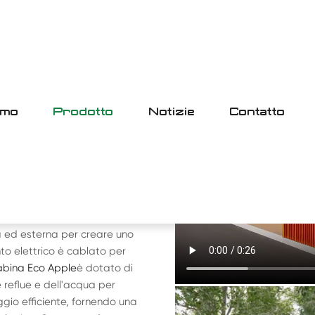
amo
Prodotto
Notizie
Contatto
E
E
o di utilità e illuminazione
a ed esterna per creare uno
to elettrico è cablato per
bina Eco Apple
è dotato di
reflue e dell'acqua per
gio efficiente, fornendo una