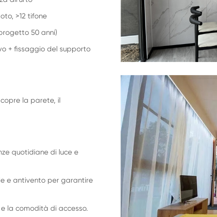
oto, >12 tifone
i progetto 50 anni)
vo + fissaggio del supporto
opre la parete, il
nze quotidiane di luce e
le e antivento per garantire
a e la comodità di accesso.