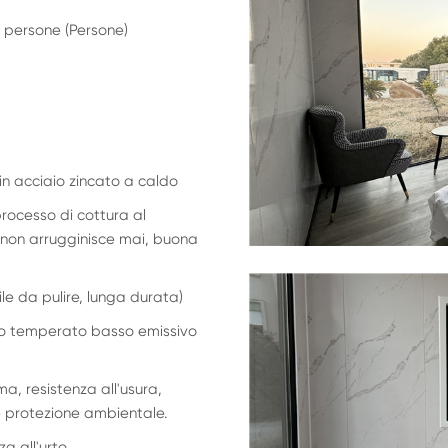
 persone (Persone)
 in acciaio zincato a caldo
processo di cottura al
io non arrugginisce mai, buona
le da pulire, lunga durata)
tro temperato basso emissivo
a, resistenza all'usura,
e protezione ambientale.
za all'urto