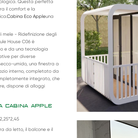
cologica. Questa perfetta
ra il comfort e la
ica.
Cabina Eco Apple
una
mele - Ridefinizione degli
sule House C06 è
co e da una tecnologia
vative per diverse
secco-umido, una finestra a
azio interno, completato da
completamente integrato, che
e, dispone di alloggi
A CABINA APPLE
*2,25*2,45
 da letto, il balcone e il