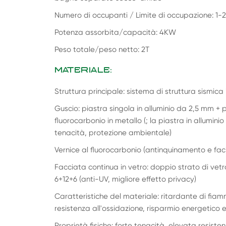
Numero di occupanti / Limite di occupazione: 1-2
Potenza assorbita/capacità: 4KW
Peso totale/peso netto: 2T
MATERIALE:
Struttura principale: sistema di struttura sismica
Guscio: piastra singola in alluminio da 2,5 mm + 
fluorocarbonio in metallo (; la piastra in allumin
tenacità, protezione ambientale)
Vernice al fluorocarbonio (antinquinamento e faci
Facciata continua in vetro: doppio strato di ve
6+12+6 (anti-UV, migliore effetto privacy)
Caratteristiche del materiale: ritardante di fiamm
resistenza all'ossidazione, risparmio energetico 
Proprietà fisiche: forte tenacità, elevata resisten