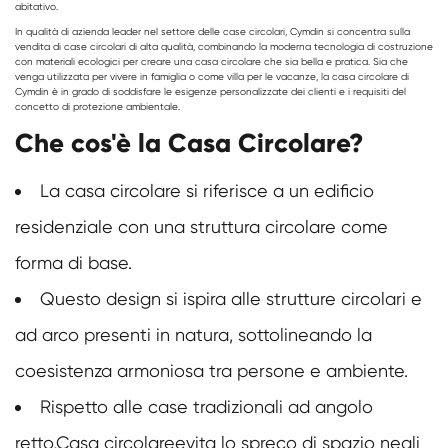
abitativo.
In qualità di azienda leader nel settore delle case circolari, Cymdin si concentra sulla
vendita di case circolari di alta qualità, combinando la moderna tecnologia di costruzione
con materiali ecologici per creare una casa circolare che sia bella e pratica. Sia che
venga utilizzata per vivere in famiglia o come villa per le vacanze, la casa circolare di
Cymdin è in grado di soddisfare le esigenze personalizzate dei clienti e i requisiti del
concetto di protezione ambientale.
Che cos'è la Casa Circolare?
La casa circolare si riferisce a un edificio
residenziale con una struttura circolare come
forma di base.
Questo design si ispira alle strutture circolari e
ad arco presenti in natura, sottolineando la
coesistenza armoniosa tra persone e ambiente.
Rispetto alle case tradizionali ad angolo
retto,
Casa circolare
evita lo spreco di spazio negli