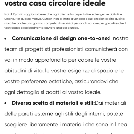
vostra casa circolare ideale
Noi di Cymdin sappiamo bene che ogni cliente ha aspettative ed esigenze abitative
uniche. Per questo motivo, Cymdin non si limita a vendere case circolari di alta qualità,
ma offre anche una gamma completa di servizi di personalizzazione per garantire che il
vostro
casa circolare
diventa davvero una casa unica.
Comunicazione di design one-to-one:
Il nostro
team di progettisti professionisti comunicherà con
voi in modo approfondito per capire le vostre
abitudini di vita, le vostre esigenze di spazio e le
vostre preferenze estetiche, assicurandovi che
ogni dettaglio si adatti al vostro ideale.
Diversa scelta di materiali e stili:
Dai materiali
delle pareti esterne agli stili degli interni, potete
scegliere liberamente i materiali che sono in linea