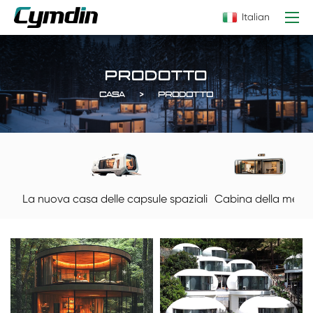
Italian
PRODOTTO
CASA
PRODOTTO
La nuova casa delle capsule spaziali
Cabina della mela