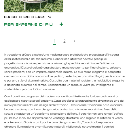
CASE CIRCOLARI-9
PER SAPERNE DI PIÙ
1
2
Introduzione al
Casa circolare
Una moderna casa prefabbricata progettata all'insegna
della sostenibilità e del minimalismo. L'abitazione utilizza innovativi principi di
progettazione circolare per ridurre al minimo gli sprechi e massimizzare l'efficienza
energetica. Il
Casa circolare
è una struttura modulare pronta per l'installazione, veloce e
senza problemi, con un impatto ambientale minimo. La sua forma elegante e compatta
crea uno spazio abitativo comodo e pratico, perfetto per una vita off-grid, per le vacanze
o per uno stile di vita minimalista. Costruita con materiali resistenti e riciclabili, è elegante
e destinata a durare nel tempo. Sperimentate un modo di vivere più intelligente e
sostenibile - provate la
Casa circolare
.
Con il continuo progresso dei moderni concetti architettonici e la ricerca di una vita
ecologica e rispettosa dell'ambiente,
Casa circolare
sta gradualmente diventando uno dei
nuovi preferiti nell'attuale design architettonico. Diversa dalle tradizionali case quadrate,
la casa circolare, con il suo design unico a struttura circolare, massimizza l'uso dello
spazio e raggiunge un'eccellente circolazione dell'aria. Il cerchio non solo rende l'edificio
più bello e liscio, ma apporta anche vantaggi strutturali, una migliore resistenza al vento
e ai terremoti. Grazie a un layout e a un design scientifici,
Casa circolare
possono
ottenere illuminazione e ventilazione naturali, migliorando notevolmente il comfort