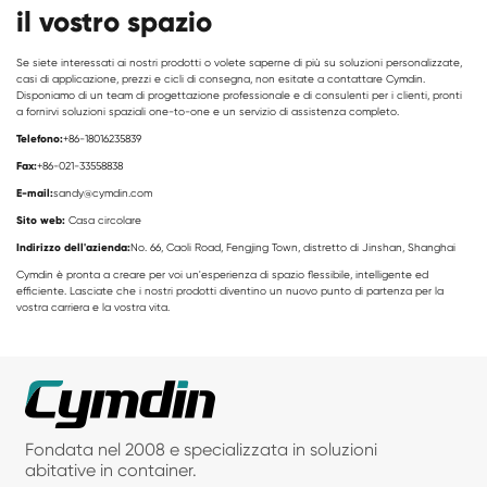
il vostro spazio
Se siete interessati ai nostri prodotti o volete saperne di più su soluzioni personalizzate,
casi di applicazione, prezzi e cicli di consegna, non esitate a contattare Cymdin.
Disponiamo di un team di progettazione professionale e di consulenti per i clienti, pronti
a fornirvi soluzioni spaziali one-to-one e un servizio di assistenza completo.
Telefono:
+86-18016235839
Fax:
+86-021-33558838
E-mail:
sandy@cymdin.com
Sito web:
Casa circolare
Indirizzo dell'azienda:
No. 66, Caoli Road, Fengjing Town, distretto di Jinshan, Shanghai
Cymdin è pronta a creare per voi un'esperienza di spazio flessibile, intelligente ed
efficiente. Lasciate che i nostri prodotti diventino un nuovo punto di partenza per la
vostra carriera e la vostra vita.
Fondata nel 2008 e specializzata in soluzioni
abitative in container.